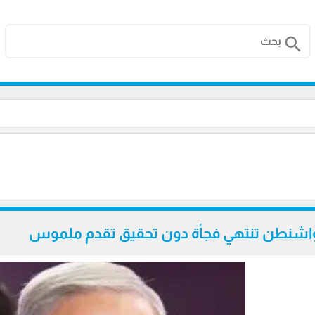
search
لى واشنطن تنتهي فجأة دون تحقيق تقدم ملموس