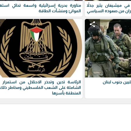
ي ميشيغان يثير جدلاً
مناورة بحرية إسرائيلية واسعة تحاكي استه
ران من صعوده السياسي
الموانئ ومنشآت الطاقة
e
share
يين جنوب لبنان
الرئاسة تدين وتحذر الاحتلال من استمرار 
الشاملة على الشعب الفلسطيني ومخاطر ذلك 
المنطقة بأسرها