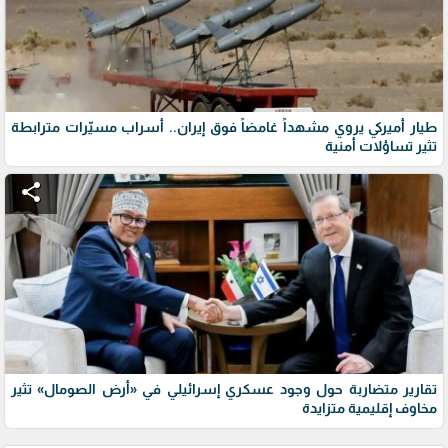
طيار أميركي يروي مشهداً غامضاً فوق إيران.. أسراب مسيّرات مترابطة
تثير تساؤلات أمنية
share
تقارير متضاربة حول وجود عسكري إسرائيلي في «أرض الصومال» تثير
مخاوف إقليمية متزايدة