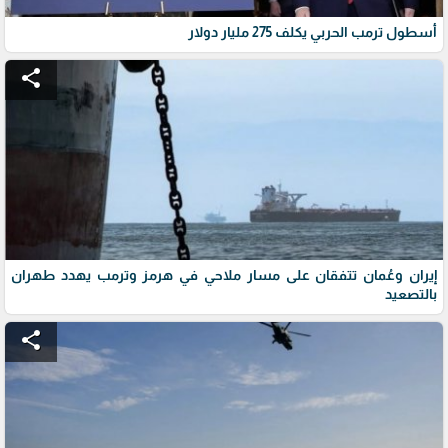
أسطول ترمب الحربي يكلف 275 مليار دولار
share
إيران وعُمان تتفقان على مسار ملاحي في هرمز وترمب يهدد طهران
بالتصعيد
share