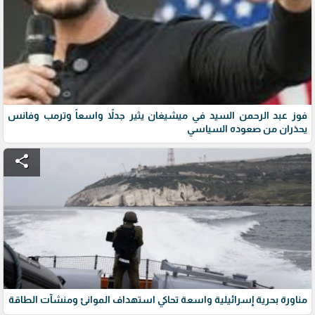
فوز عبد الرحمن السيد في ميشيغان يثير جدلاً واسعاً وترمب وفانس
يحذران من صعوده السياسي
share
مناورة بحرية إسرائيلية واسعة تحاكي استهداف الموانئ ومنشآت الطاقة