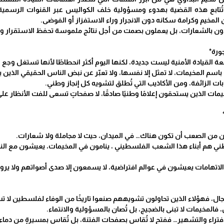
 تُتابع هذه القضية بهدوء ومسؤولية خلف الكواليس عبر القنوات الرسمية و
المخيم وكرامة سكانه دون الانجرار وراء الاستفزاز أو الفوضى.
يدون بالشعارات، بل يعملون بصمت من أجل نتائج ملموسة تحفظ الاستقرار وتخ
ورة*
 القيادة الأمنية ليست جديدة، لكنها اليوم أكثر انحطاطًا لأنها تستغل وجع ا
اسم المخيمات، لا تمثل إلا نفسها، ولا تعبّر عن نبض الناس الحقيقي الذين ي
ت الزائفة، ومن الأكاذيب التي تُطلق لتشويه كل إنجاز وطني.
مخيمات الذين يستحقون إعلامًا وطنيًا صادقًا، لا صفحاتٍ تسعى للفت الأنظار
 من الصعب أن تكون هناك… في الميدان، حيث لا مجاملة ولا شعارات.
ني هم أبناء هذا الشعب الفلسطيني ، ينامون في المخيمات، يعيشون مع ال
ن الاتهامات يعيشون في عوالم افتراضية، لا يسمعون إلا صدى أصواتهم ولا ي
لرجال، فهؤلاء الذين تحاولون تشويههم صنعوا تاريخًا من الوفاء لفلسطين لا 
، فالمخيمات لا تبنى بالضجيج، بل تُصان بالمسؤولية والانتماء.
الافتراء والتشهير… ففتح لا تُقاس بصفحات الفتنة، بل تُقاس بمسيرةٍ من دماء 