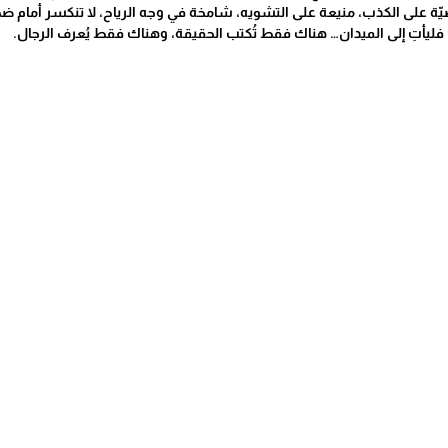
ّة على الكذب، منيعة على التشويه، شامخة في وجه الرياح، لا تنكسر أمام ضجي
، فليأتِ إلى الميدان… هناك فقط تُكتب الحقيقة، وهناك فقط يُعرف الرجال.