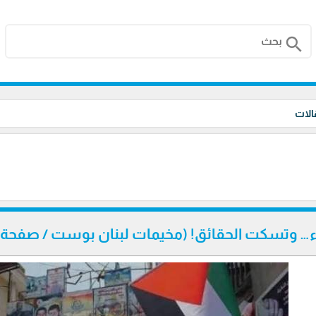
search
الات
اء… وتسكت الحقائق! (مخيمات لبنان بوست / صفحة 