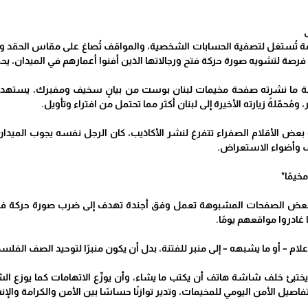
ى
ة تُستغل لتصفية الحسابات الشخصية، والمواقف تُصاغ على مقاس الحقد والك
 فرصة لتشويه صورة حركة فتح ورجالاتها الذين أفنوا أعمارهم في الميدان، يحم
ئسة ما نشرته صفحة مخيمات لبنان بوست من بيانٍ سخيف ومفبرك، يستهدف
 ومُحمّلةً زيارته الأخيرة إلى لبنان أكثر مما تحتمل من افتراء وتأويل.
عض الأقلام الصفراء تتفرغ لنشر الأكاذيب، كان الرجل نفسه يجوب الميدان، 
ف وأضواء الاستعراض.
خيمًا*
أنّ بعض الصفحات المشبوهة تعمل وفق أجندة تهدف إلى ضرب صورة حركة ف
 غادروا مواقعهم يومًا.
لام – أو ما يشبهه – إلى منبر للفتنة، بدل أن يكون منبرًا لتوحيد الصف الف
تبئ خلف شاشة هاتف أن يكتب ما يشاء، وأن يوزّع الاتهامات كما يوزع الشت
اصيل الأمن اليومي للمخيمات، وتدير توازنًا حساسًا بين الأمن والكرامة والإن