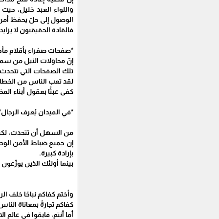
واللواء العبد خليل، حيث
الوصول إلى حلّ يحفظ أمن 
فالقادة الحقيقيون لا يزا
*صفحات صفراء بأقلام مأج
إنّ محاولات النيل من سمعة
تلك الصفحات التي تتحدث ب
لقد تعب الناس من الخطابا
كفى عبثًا بعقول أبناء ال
*في الميدان يُعرف الرجال*
من السهل أن تتحدث، لكن
إن جميع ضباط الأمن الوط
بإرادة كبيرة.
بينما أولئك الذين يوزّعو
وأختم كفاكم نباحًا خلف ا
كفاكم تجارةً بمعاناة الناس
أما أنتم، فابقوا في عالم 