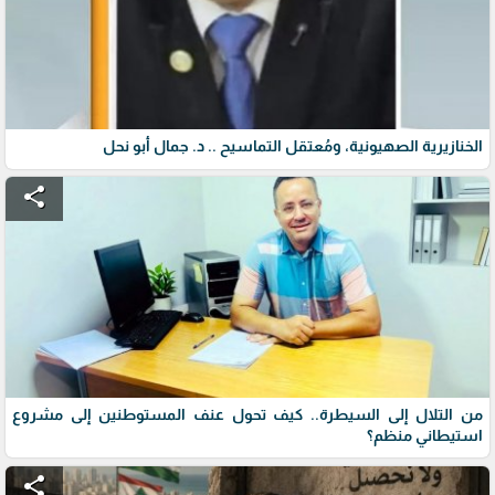
الخنازيرية الصهيونية، ومُعتقل التماسيح .. د. جمال أبو نحل
share
من التلال إلى السيطرة.. كيف تحول عنف المستوطنين إلى مشروع
استيطاني منظم؟
share