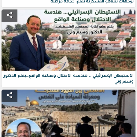
توجهات نتنياهو العسكرية بقلم: حمادة فراعنة
share
الاستيطان الإسرائيلي... هندسة الاحتلال وصناعة الواقع…بقلم الدكتور
وسيم وني
share