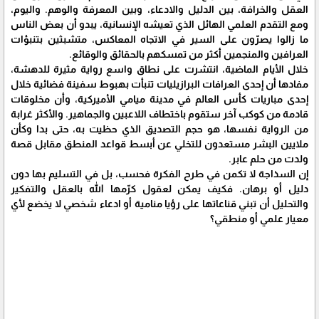
العقل والخرافة، بين الدليل والادعاء، وبين المعرفة والوهم. واليوم،
ومع التقدم العلمي الهائل الذي تعيشه الإنسانية، يبدو أن بعض الناس
ما زالوا يصرّون على السير في الاتجاه المعاكس، متشبثين بتنبؤات
العرافين والمنجمين أكثر من تمسكهم بالحقائق والوقائع.
خلال الأيام الماضية، انتشرت على نطاق واسع رواية مثيرة للدهشة،
مفادها أن إحدى العرافات البرازيليات تنبأت بهبوط سفينة فضائية خلال
إحدى مباريات كأس العالم في مدينة ميامي الأميركية، وأن مخلوقات
قادمة من كوكب آخر ستقوم باختطاف اللاعبين والجماهير. والأكثر غرابة
من الرواية نفسها، هو حجم التصديق الذي حظيت به، حتى بدا وكأن
ملايين البشر مستعدون للتخلي عن أبسط قواعد المنطق مقابل قصة
ولدت من حلم عابر.
إن السذاجة لا تكمن في طرح الفكرة فحسب، بل في التسليم بها دون
دليل أو برهان. فكيف يمكن لعقول كرّمها الله بالعقل والتفكير
والتحليل أن تبني قناعاتها على رؤيا منامية أو ادعاء شخصي لا يخضع لأي
معيار علمي أو منطقي؟