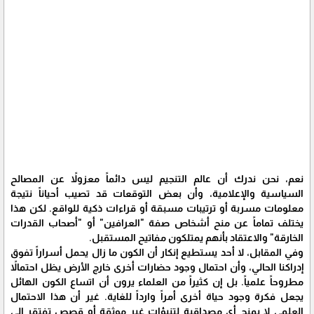
نعم، نحن ندرك أن عالم التنجيم ليس دائماً معزولاً عن المصالح
السياسية والإعلامية، وأن بعض التوقعات قد تصيب أحياناً نتيجة
معلومات مسربة أو ترتيبات مسبقة أو قراءات ذكية للواقع. لكن هذا
يختلف تماماً عن منح أشخاص صفة "العرافين" أو "أصحاب القدرات
الخارقة" والاعتقاد بأنهم يمتلكون مفاتيح المستقبل.
وفي المقابل، لا أحد يستطيع إنكار أن الكون ما زال يحمل أسراراً تفوق
إدراكنا الحالي، وأن احتمال وجود حضارات أخرى خارج الأرض يظل احتمالاً
مطروحاً علمياً. بل إن كثيراً من العلماء يرون أن اتساع الكون الهائل
يجعل فكرة وجود حياة أخرى أمراً وارداً للغاية. غير أن هذا الاحتمال
العلمي لا يمنح أي مصداقية لتنبؤات غير موثقة أو قصص تفتقر إلى