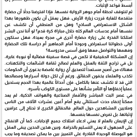
أبسط قواعد الإثبات.
ثم لنتوقف لحظة أمام جوهر الرواية نفسها. فإذا افترضنا جدلاً أن حضارة
متقدمة للغاية قررت زيارة الأرض، فهل يعقل أن يكون ظهورها بهذا
الشكل الاستعراضي الساذج؟ وهل من المنطقي أن تكشف عن
نفسها أمام عدسات العالم كله خلال مباراة كرة قدم؟ لو أننا نحن البشر
امتلكنا القدرة على زيارة حضارة أخرى في مجرة بعيدة، فهل ستكون
أولى خطواتنا استعراض وجودنا أمام الجماهير أم دراسة تلك الحضارة
وفهمها والتواصل معها وفق أسس مدروسة؟
إن المشكلة الحقيقية لا تكمن في قصة سفينة فضائية أو نبوءة عابرة،
بل في تراجع الثقة بالعقل والعلم لصالح ثقافة الشائعات والتكهنات.
فهناك من أصبح مستعداً لتصديق أي رواية غامضة بدعوى أن الحكومات
تكذب والعلماء يخفون الحقائق. ورغم أن لكل دولة أسرارها ومصالحها
التي قد لا تكشف عنها بالكامل، فإن أحداثاً عالمية بهذا الحجم يستحيل
عملياً إخفاؤها أو التآمر بشأنها على مستوى الكوكب بأسره.
في عصر البث المباشر والأقمار الصناعية والهواتف الذكية، لم يعد
ممكناً إخفاء حدث استثنائي يقع أمام أعين عشرات الآلاف من الناس
وملايين المشاهدين حول العالم. فالحقائق الكبرى لا تحتاج إلى عرافين
لإثباتها، بل تفرض نفسها بنفسها.
إن الإيمان بالعلم لا يعني ادعاء امتلاك جميع الإجابات، كما أن الانفتاح
على المجهول لا يعني التسليم بالخرافة. وبين هذين الحدين يبقى العقل
هو البوصلة الوحيدة القادرة على التمييز بين ما يمكن تصديقه وما يجب