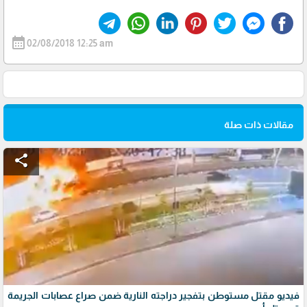
calendar_month
02/08/2018 12:25 am
مقالات ذات صلة
share
فيديو مقتل مستوطن بتفجير دراجته النارية ضمن صراع عصابات الجريمة