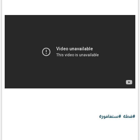
#قطة
#سنغافورة