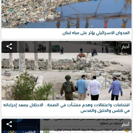
العدوان الاسرائيلي يؤثر على مياه لبنان
share
أخبار
اقتحامات واعتقالات وهدم منشآت في الضفة.. الاحتلال يصعد إجراءاته
في نابلس والخليل والقدس
share
أخبار