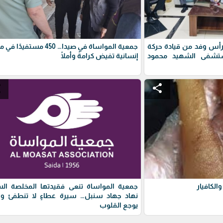
رأس وفد من قيادة حركة
جمعية المواساة في صيدا… 450 مستفيدً
تشفى الشهيد محمود
إنسانية تفيض كرامةً وأملًا
e
share
الكافيار
جمعية المواساة تنعى فقيدتها المخلصة الس
نهاد جهاد سنبل… سيرة عطاءٍ لا تنطفئ ورح
يوجع القلوب