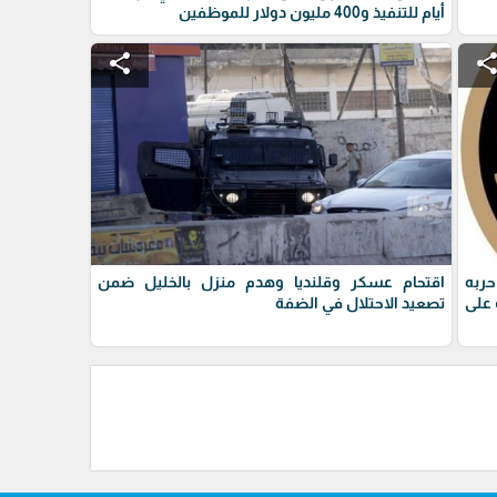
أيام للتنفيذ و400 مليون دولار للموظفين
share
shar
حربه
اقتحام عسكر وقلنديا وهدم منزل بالخليل ضمن
على
تصعيد الاحتلال في الضفة