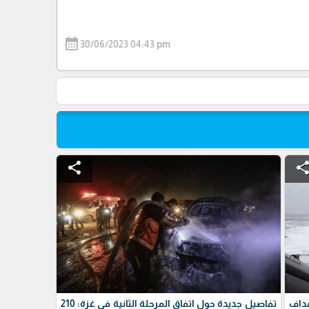
calendar_month
30/06/2023 04:43 pm
share
shar
داف
تفاصيل جديدة حول اتفاق المرحلة الثانية في غزة: 210