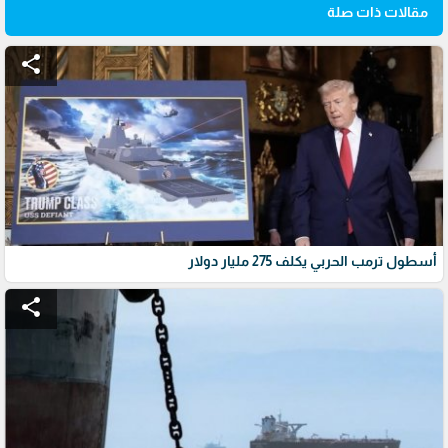
مقالات ذات صلة
share
أسطول ترمب الحربي يكلف 275 مليار دولار
share