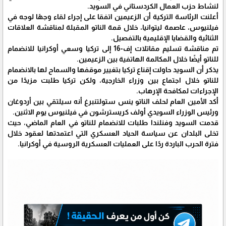
لنشاط حزب العمال الكردستاني في السويد.
أعلنت الرئاسة التركية أن الزعيمين اتفقا على إجراء لقاء وجهًا لوجه في
فيلنيوس، عاصمة ليتوانيا، خلال قمة الناتو المقبلة لمناقشة العلاقات
الثنائية والقضايا الإقليمية بالتفصيل.
تم مناقشة تسليم مقاتلات إف-16 إلى تركيا وسعي أوكرانيا للانضمام
للناتو أيضًا خلال المكالمة الهاتفية بين الزعيمين.
يذكر أن السويد حاولت إقناع تركيا بتغيير موقفها والسماح لها بالانضمام
للناتو خلال اجتماع بين وزراء الخارجية، ولكن تركيا طلبت مزيدًا من
الإجراءات لمكافحة الإرهاب.
أكد الأمين العام لحلف الناتو ينس ستولتنبرغ أنه سيلتقي بين أردوغان
ورئيس الوزراء السويدي أولف كريسترشون في فيلنيوس يوم الاثنين.
قدمت السويد وفنلندا طلبات للانضمام للناتو في العام الماضي، حيث
تخلى البلدان عن سياسة الحياد العسكري التي اعتمدتها لعقود خلال
فترة الحرب الباردة ردًا على العمليات العسكرية الروسية في أوكرانيا.