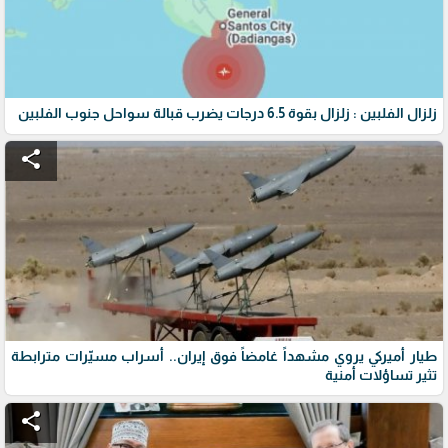
زلزال الفلبين : زلزال بقوة 6.5 درجات يضرب قبالة سواحل جنوب الفلبين
share
طيار أميركي يروي مشهداً غامضاً فوق إيران.. أسراب مسيّرات مترابطة
تثير تساؤلات أمنية
share