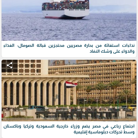
نداءات استغاثة من بحارة مصريين محتجزين قبالة الصومال: الغذاء
والدواء على وشك النفاد
share
اجتماع رباعي في مصر يضم وزراء خارجية السعودية وتركيا وباكستان
وسط تحركات دبلوماسية إقليمية