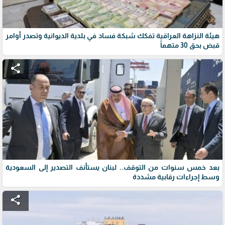
هيئة النزاهة العراقية تفكك شبكة فساد في بلدية الديوانية وتصدر أوامر
قبض بحق 30 متهماً
share
بعد خمس سنوات من التوقف.. لبنان يستأنف التصدير إلى السعودية
وسط إجراءات رقابية مشددة
share