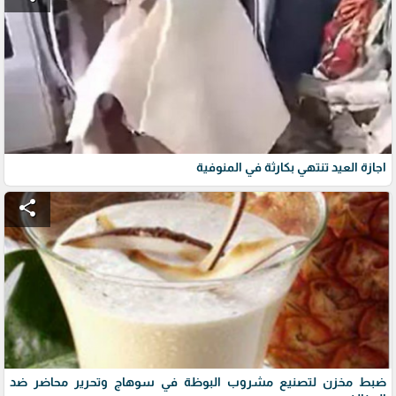
اجازة العيد تنتهي بكارثة في المنوفية
share
ضبط مخزن لتصنيع مشروب البوظة في سوهاج وتحرير محاضر ضد