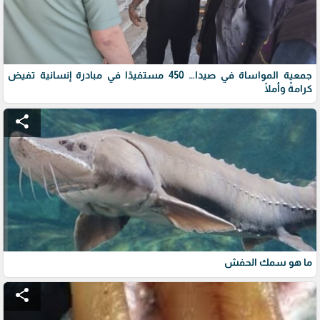
جمعية المواساة في صيدا… 450 مستفيدًا في مبادرة إنسانية تفيض
كرامةً وأملًا
share
ما هو سمك الحفش
share