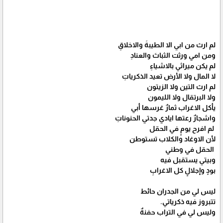
لم ارث من ابي الا الطيبةَ والاخلاقِ
ومن امي ورثت الثباتَ والعنادِ
لم يكن ميراثي بالاشياءِ
لا المال ولا الأرض تعيد الذكرياتِ
لم ارث التين ولا الزيتون
ولا البرتقال ولا الليمون
يأكل الاغراب ثمارٌ غرسها أبي
واشجارٌ رعتها ايادي جدتي الحنوناتِ
لم افرح يومٍ في الحقل
لأن الاوغاد والكلاب تستوطن
الحقل في وطني
وبيتي يستقبل فيه
بودٍ وإجلالٍ كل الاغرابِ
ليس لي من الجدران حائط
تتبروز فيه ذكرياتي.
وليس لي في التراب حفنةٌ