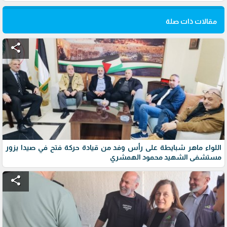
مقالات ذات صلة
share
اللواء ماهر شبايطة على رأس وفد من قيادة حركة فتح في صيدا يزور
مستشفى الشهيد محمود الهمشري
share