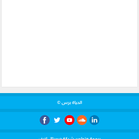
الحياة برس ©
برمجة وتطوير شركة ديجيتال لايف