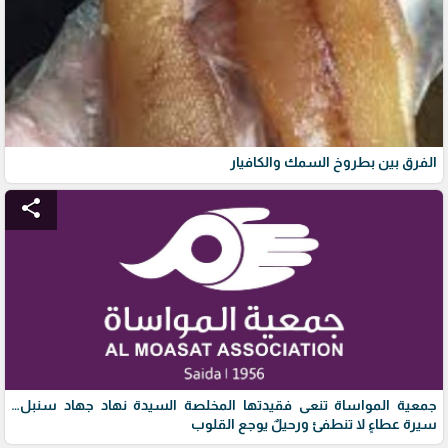
الفرق بين بطروخ السمك والكافيار
share
جمعية المواساة تنعى فقيدتها المخلصة السيدة نهاد جهاد سنبل…
سيرة عطاءٍ لا تنطفئ ورحيلٌ يوجع القلوب