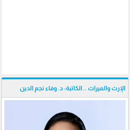
الإرث والميراث .. الكاتبة: د. وفاء نجم الدين