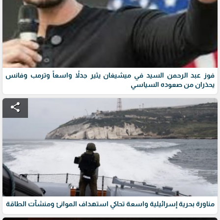
فوز عبد الرحمن السيد في ميشيغان يثير جدلاً واسعاً وترمب وفانس
يحذران من صعوده السياسي
share
مناورة بحرية إسرائيلية واسعة تحاكي استهداف الموانئ ومنشآت الطاقة