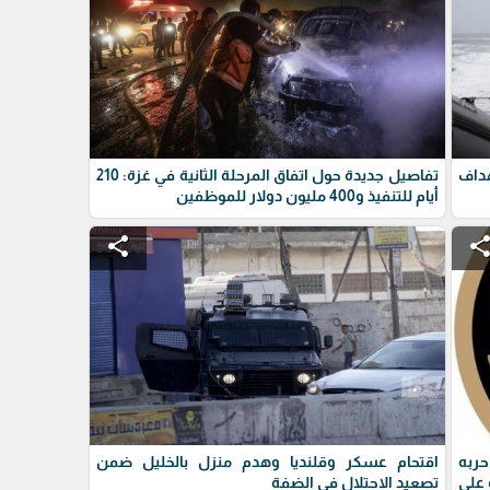
داف
تفاصيل جديدة حول اتفاق المرحلة الثانية في غزة: 210
أيام للتنفيذ و400 مليون دولار للموظفين
share
shar
حربه
اقتحام عسكر وقلنديا وهدم منزل بالخليل ضمن
على
تصعيد الاحتلال في الضفة