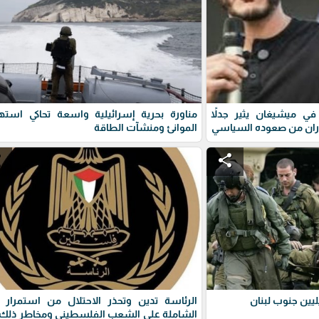
ي ميشيغان يثير جدلاً
مناورة بحرية إسرائيلية واسعة تحاكي استه
ران من صعوده السياسي
الموانئ ومنشآت الطاقة
e
share
يين جنوب لبنان
الرئاسة تدين وتحذر الاحتلال من استمرار 
الشاملة على الشعب الفلسطيني ومخاطر ذلك 