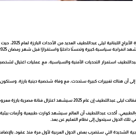
الحياة برس - تو
 سياسية كبيرة وتحسنًا داخليًا واستقرارًا قبل شهر رمضان 2025، موضحةً: «لبنان ستكون سويسرا الشرق».
داللطيف استمرار التحديات الأمنية والسياسية، مع عمليات اغتيال لشخصيات
لى أن هناك تغييرات كبيرة ستحدث، مع وفاة شخصية دينية بارزة، وستكون أجو
ل فنانة مصرية بارزة معروفة، مع تنبؤها بأن هذه الفنانة ستتجه إلى ارتداء الحجاب.
والطبيعي، أكدت عبداللطيف أن العالم سيشهد كوارث طبيعية وأزمات بيئية ح
 تلك الدول سيتحول إلى نظام التعليم عن بعد.
ة الشديدة التي ستضرب بعض الدول العربية لأول مرة منذ عقود، بالإضافة إ