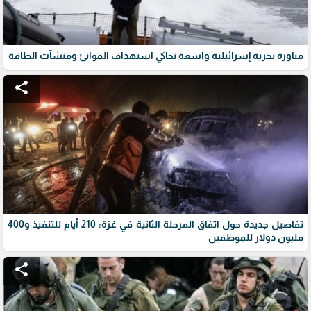
مناورة بحرية إسرائيلية واسعة تحاكي استهداف الموانئ ومنشآت الطاقة
share
تفاصيل جديدة حول اتفاق المرحلة الثانية في غزة: 210 أيام للتنفيذ و400
مليون دولار للموظفين
share