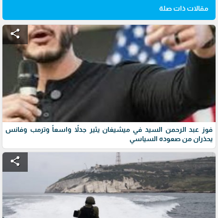
مقالات ذات صلة
share
فوز عبد الرحمن السيد في ميشيغان يثير جدلاً واسعاً وترمب وفانس
يحذران من صعوده السياسي
share