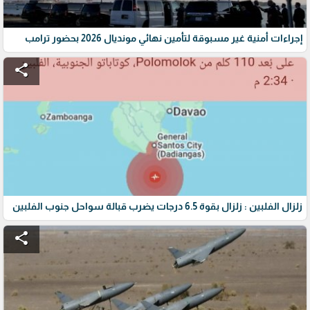
إجراءات أمنية غير مسبوقة لتأمين نهائي مونديال 2026 بحضور ترامب
share
زلزال الفلبين : زلزال بقوة 6.5 درجات يضرب قبالة سواحل جنوب الفلبين
share