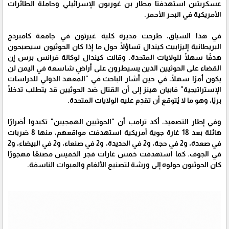
عسكريتين استهدفتا مطار بن غوريون الإسرائيلي وحاملة الطائرات
الأمريكية في البحر الأحمر.
في هذا السياق، طرحت مديرة كلية غيرتون في جامعة كامبردج
البريطانية إليزابيث كيندال تساؤلًا حول ما إذا كان الحوثيون سيصبحون
هدفًا سهلًا للولايات المتحدة. وقالت كيندال لوكالة فرانس برس إن
القضاء على الحوثيين الذين يسيطرون على أراضٍ شاسعة في اليمن لن
يكون أمرًا سهلًا، في حين أشار الباحث في "المعهد الدولي للدراسات
الإستراتيجية" فابيان هينز إلى أن القتال ضد الحوثيين قد يتطلب تدخلًا
بريًا، وهو ما لا يُتوقع أن تقدِم عليه الولايات المتحدة.
وفي إطار التصعيد، أكد ترامب أن "الحوثيين الهمجيين" تكبدوا أضرارًا
هائلة بعد 18 غارة جوية أمريكية استهدفت مواقعهم، منها 8 ضربات
في صعدة، و2 في حجة، و2 في الحديدة، و2 في صنعاء، و2 في البيضاء، و2
في الجوف. كما استهدفت خمس غارات فجر الخميس مصنعًا مهجورًا
كان الحوثيون حولوه إلى ورشة لتصنيع الألغام والعبوات الناسفة.