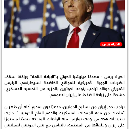
الحياة برس - مهددًا ميليشيا الحوثي بـ"الإبادة التامة" ورافعًا سقف
الضربات الجوية الأمريكية للمواقع الخاضعة لسيطرتهم، الرئيس
الأمريكي دونالد ترامب يتوعد الحوثيين بالمزيد من التصعيد العسكري،
مشددًا على زيادة الضغط على إيران لدعمهم.
ترامب حذر إيران من تسليح الحوثيين، مدعيًا دون تقديم أدلة أن طهران
"قلصت من قوة المعدات العسكرية والدعم العام للحوثيين". جاءت
تصريحاته هذه في وقت تمارس فيه الولايات المتحدة ضغطًا مستمرًا
على إيران وحلفائها في المنطقة، بالتزامن مع تبني الحوثيين لعمليتين