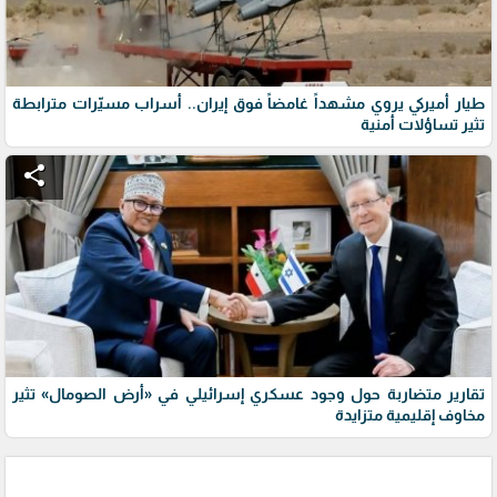
طيار أميركي يروي مشهداً غامضاً فوق إيران.. أسراب مسيّرات مترابطة
تثير تساؤلات أمنية
share
تقارير متضاربة حول وجود عسكري إسرائيلي في «أرض الصومال» تثير
مخاوف إقليمية متزايدة