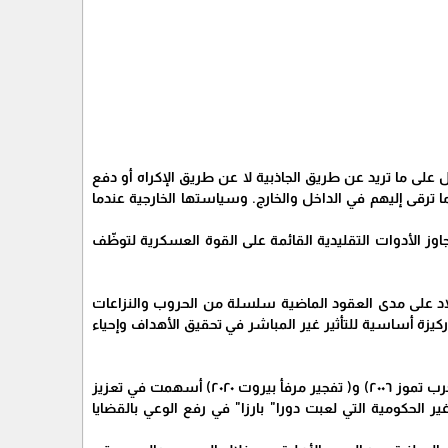
ل على ما تريد عن طريق الجاذبية لا عن طريق الإكراه أو دفع
ما ترقى إليهم في الداخل والخارج. وسياستها الخارجية عندما
تجاوز الأدوات التقليدية القائمة على القوة العسكرية لتوظّف
لبلاد على مدى العقود الماضية سلسلة من الحروب والنزاعات
ركيزة أساسية للتأثير غير المباشر في تحقيق الأهداف وإحياء
-المساعدات الإنسانية والتنموية: التي قدمتها الدول المانحة في لبنان ( الحرب الأهلية ١٩٧٥-١٩٩٠) و( حرب تموز ٢٠٠٦) و( تفجير مرفأ بيروت ٢٠٢٠) أسهمت في تعزيز
ر الحكومية التي لعبت دورا" بارزا" في رفع الوعي بالقضايا