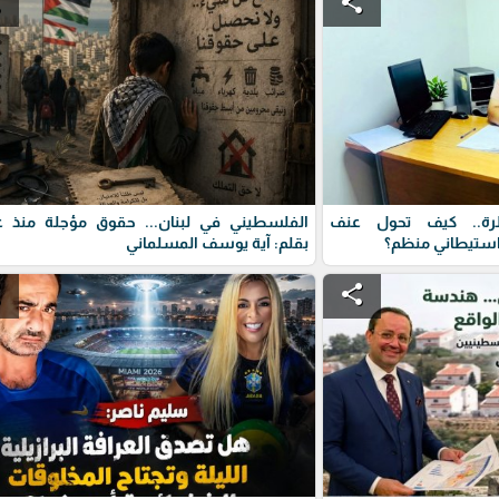
e
share
رة.. كيف تحول عنف
الفلسطيني في لبنان... حقوق مؤجلة منذ ع
استيطاني منظم؟
بقلم: آية يوسف المسلماني
e
share