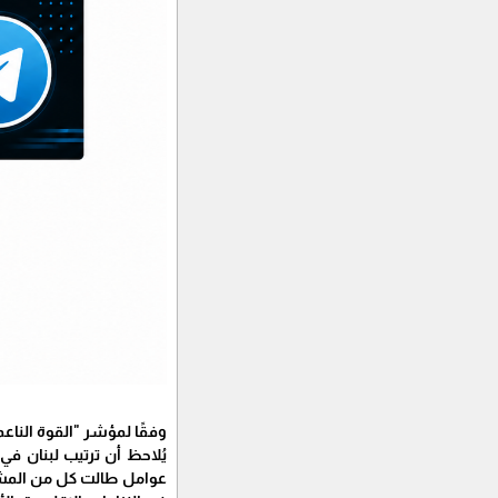
وفقًا لمؤشر "القوة الناعمة" لعام 2023 الصادر عن مؤسسة "براند فاينانس"، احتل 
يُلاحظ أن ترتيب لبنان في
عوامل طالت كل من المشهد 