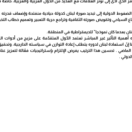
أمر الذي أدّى إلى توتر العلاقات مع العديد من الدول العربية والغربية، خاص
الضغوط الدولية إلى تبديد صورة لبنان كدولة حيادية منفتحة وإضعاف قدرته
اع السياحي وتقويض صورته الثقافية وتراجع حرية التعبير وتعميم خطاب التخ
ان بعدما كان نموذجا" للديمقراطية في المنطقة.
يه أهمية التأثير غير المباشر تعتمد الدّول المتقدّمة على مزيج من أدوات
ا إنّ استعادة لبنان لدوره يتطلب إعادة التوازن في سياسته الخارجية، وتحقي
ماضي . تحسين هذا الترتيب يفرض الإلتزام بإستراتيجيات فعّالة لتعزيز 
لدولي .