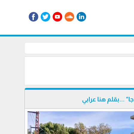
جا" ...بقلم هنا عرابي