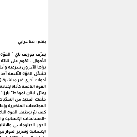
بقلم : هنا عرابي
يعرّف جوزيف ناي " القوّة
الأموال . تقوم على ثلاثة
يراها الآخرون شرعية وأخل
تشكّل القوّة النّاعمة أح
أدوات أخرى غير مباشرة (ثق
القوة الناعمة كأداة لإعادة
يمثل لبنان نموذجا" بارز
خلّفت العديد من التحدّيا
المجتمعات المتضررة وإعادة
كيف تمّ توظيف القوة الناعم
الدور الدبلوماسي والاقلي
الإنسانية وتعزيز الحوار ب