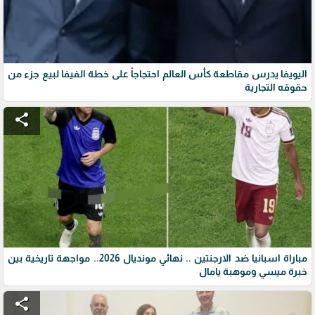
اليويفا يدرس مقاطعة كأس العالم احتجاجاً على خطة الفيفا لبيع جزء من
حقوقه التجارية
share
مباراة اسبانيا ضد الارجنتين .. نهائي مونديال 2026.. مواجهة تاريخية بين
خبرة ميسي وموهبة يامال
share