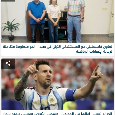
تعاون فلسطيني مع المستشفى التركي في صيدا... نحو منظومة متكاملة
لرعاية الإصابات الرياضية
share
الجزائر تُنعش آمالها في المونديال وتقصي الأردن.. وميسي ينفرد بإنجاز