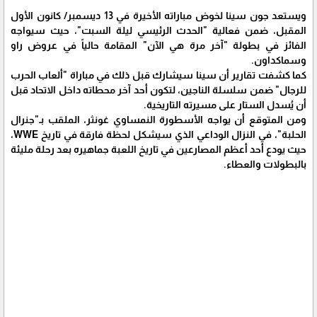
ويستعد جون سينا لخوض مباراته الأخيرة في 13 ديسمبر/ كانون الأول
المقبل، ضمن فعالية "الحدث الرئيسي ليلة السبت"، حيث سيواجه
الفائز في بطولة "آخر مرة هي الآن" المقامة حالياً في عروض راو
وسماكداون.
كما كشفت تقارير أن سينا سيشارك قبل ذلك في مباراة "ألعاب الحرب
للرجال" ضمن سلسلة الناجين، لتكون أحد آخر محطاته داخل الاتحاد قبل
أن يُسدل الستار على مسيرته التاريخية.
ومن المتوقع أن يواجه الأسطورة النمساوي غونثر، الملقب بـ"جنرال
الحلبة"، في النزال الوداعي الذي سيشكل لحظة فارقة في تاريخ WWE،
حيث يودع أحد أعظم المصارعين في تاريخ اللعبة جماهيره بعد رحلة مليئة
بالبطولات والعطاء.