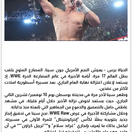
الحياة برس - يعيش النجم الأمريكي جون سينا، المصارع المتوج بلقب
بطل العالم 17 مرة، أيامه الأخيرة في عالم المصارعة الحرة WWE، إذ
يستعد لإعلان اعتزاله نهاية العام الجاري، بعد مسيرة أسطورية امتدت
لأكثر من عقدين.
وظهر سينا لآخر مرة في مدينته بوسطن يوم 10 نوفمبر/ تشرين الثاني
الجاري، حيث يستعد لخوض نزاله الأخير خلال أيام قليلة، في مشهد
عاطفي حافل بالتصفيق والدموع من الجماهير التي تابعته منذ بداياته.
وخلال مشاركته الأخيرة في عرض WWE Raw، نجح سينا في تحقيق إنجاز
جديد بتتويجه بطلاً لكأس "إنتركونتينتال" للمرة الأولى في مسيرته،
ليكمل بذلك ما يُعرف بإنجازي "غراند سلام" و**"تريبل كراون"** في آن
واحد، وهو حلم طالما سعى لتحقيقه قبل اعتزاله.