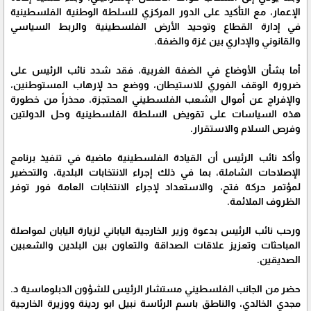
الإعمار، مع التأكيد على الدور المركزي للسلطة الوطنية الفلسطينية
في إدارة القطاع وتوحيد الأرض الفلسطينية والربط السياسي
والقانوني والإداري بين غزة والضفة.
أما بشأن الأوضاع في الضفة الغربية، فقد شدد نائب الرئيس على
ضرورة الوقف الفوري للاستيطان، ووضع حد لإرهاب المستوطنين،
والإفراج عن أموال الشعب الفلسطيني المحتجزة، محذراً من خطورة
هذه السياسات على تقويض السلطة الفلسطينية وحل الدولتين
وفرص السلام والاستقرار.
وأكد نائب الرئيس أن القيادة الفلسطينية ماضية في تنفيذ برنامج
الإصلاحات الشاملة، بما في ذلك إجراء الانتخابات البلدية، والتحضير
لمؤتمر حركة فتح، والاستعداد لإجراء الانتخابات العامة فور توفر
الظروف الملائمة.
ورحب نائب الرئيس بدعوة وزير الخارجية الياباني لزيارة اليابان لمواصلة
المباحثات وتعزيز علاقات الصداقة والتعاون بين البلدين والشعبين
الصديقين.
حضر من الجانب الفلسطيني مستشار الرئيس للشؤون الدبلوماسية د.
مجدي الخالدي، والناطق باسم الرئاسة نبيل ابو ردينة ووزيرة الخارجية