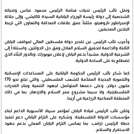
ونقل نائب الرئيس تحيات فخامة الرئيس محمود عباس وتحياته
الشخصية إلى دولة رئيسة الوزراء اليابانية السيدة تاكايشي، وإلى جلالة
الإمبراطور ناروهيتو، مثمّناً عمق علاقات الصداقة والتعاون التي تربط
البلدين الصديقين.
وأعرب نائب الرئيس عن تقدير دولة فلسطين العالي لمواقف اليابان
الثابتة والداعمة لتحقيق السلام العادل وفق حل الدولتين، واستناداً إلى
الشرعية الدولية، مشيداً بدعم اليابان لإعلان نيويورك، وبالدور البنّاء الذي
تضطلع به على الساحة الدولية.
كما شكر نائب الرئيس الحكومة اليابانية على المساعدات الإنسانية
والتنموية الجديدة المقدّمة للشعب الفلسطيني، والتي تبلغ نحو 170
مليون دولار، وعلى دعمها المتواصل لجهود التنمية وبناء القدرات
الفلسطينية، ولا سيما مشروع ممر السلام والازدهار، بما في ذلك
المنطقة الصناعية الزراعية في أريحا.
وثمّن نائب الرئيس قيادة اليابان لمؤتمر سيباد الآسيوية الداعم لبناء
مؤسسات الدولة الفلسطينة، وشكره على التزام الياباني دعم تنفيذ
خطة الرئيس ترامب، بما يعكس التزام اليابان العملي بدعم جهود
الاستقرار والسلام.