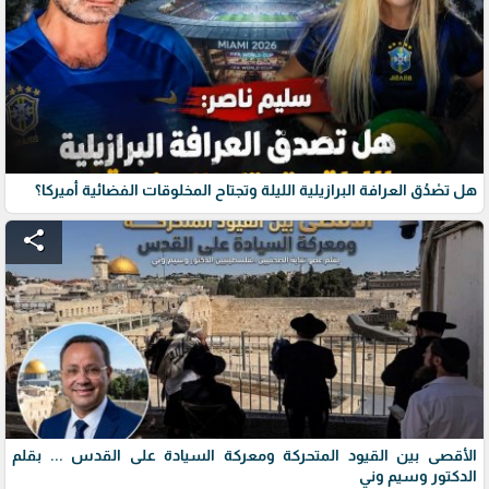
هل تصْدُق العرافة البرازيلية الليلة وتجتاح المخلوقات الفضائية أميركا؟
share
الأقصى بين القيود المتحركة ومعركة السيادة على القدس ... بقلم
الدكتور وسيم وني