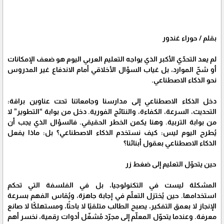
بقلم / حوراء غندور
لم يعد التحدّي الأكبر الذي يواجه التعليم العربي اليوم هو ضعف الإمكانات
أو شحّ الموارد، بل غياب السؤال الأخلاقي أمام الاندفاع غير المدروس
نحو الذكاء الاصطناعي.
دخل الذكاء الاصطناعي إلى مدارسنا وجامعاتنا تحت عناوين براقة:
التحديث، السرعة، الكفاءة، والنتائج الفورية. دخل من بوابة “التطوير” لا
من بوابة التربية. وهنا يكمن الخطر الحقيقي. فالسؤال الذي يجب أن
يُطرح اليوم ليس: كيف نستخدم الذكاء الاصطناعي؟ بل: ماذا يفعل
الذكاء الاصطناعي بعقول أبنائنا؟
حين يتحوّل التعليم إلى ضغط زر
المشكلة ليست في التكنولوجيا، بل في الفلسفة التي تحكم
استخدامها. حين يُختزل التعلّم في إجابة جاهزة، ويُقاس الفهم بسرعة
الإنجاز لا بعمق التفكير، يصبح الطالب متلقيًا لا باحثًا، ومستهلكًا لا صانع
معرفة. وعندما يتحوّل المعلّم إلى مجرّد مُشغّل أدوات رقمية، نخسر أهم