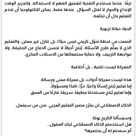
ترفًا. عندما نستخدم التقنية لتعميق الفهم لا لاستبداله، ولتحرير الوقت
للإبداع والحوار لا لقتل السؤال. عندها فقط، يمكن للتكنولوجيا أن تخدم
التعليم بدل أن تبتلعه.
الحياد خيانة تربوية
الصمت في لحظة تحوّل تاريخي ليس حيادًا، بل تنازل غير معلن. والتعليم
الذي لا يعلّم طرح الأسئلة، يُنتج أجيالًا لا تحسن الدفاع عن الحقيقة، ولا
مواجهة التزييف، ولا حماية مجتمعاتها من الاستلاب الفكري.
المعركة ليست تقنية… بل أخلاقية
هذه ليست معركة أدوات، بل معركة معنى ورسالة.
إما تعليم يُنتج إنسانًا واعيًا، حرًّا، ناقدًا ومسؤولًا،
وإما تعليم يُنتج مستخدمًا مطيعًا، سريعًا، فارغًا من العمق.
الذكاء الاصطناعي لن يقرّر مصير التعليم العربي. نحن من سيفعل.
وسيسألنا التاريخ يومًا:
هل استخدمتم الذكاء الاصطناعي لبناء العقول…
أم سمحتم له أن يختصرها؟