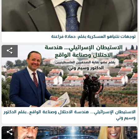
توجهات نتنياهو العسكرية بقلم: حمادة فراعنة
share
الاستيطان الإسرائيلي... هندسة الاحتلال وصناعة الواقع…بقلم الدكتور
وسيم وني
share