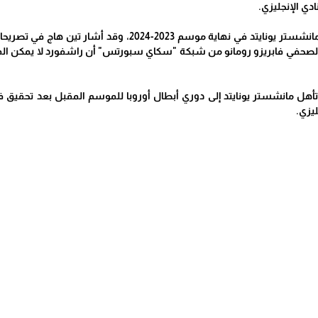
ادي الإنجليزي.
ينتهي عقد راشفورد مع مانشستر يونايتد في نهاية موس
لصحفي فابريزو رومانو من شبكة "سكاي سبورتس" أن راشفورد لا يمكن ال