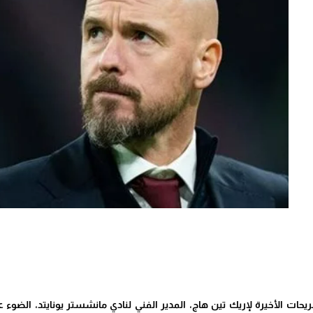
يحات الأخيرة لإريك تين هاج، المدير الفني لنادي مانشستر يونايتد، ال