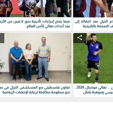
التركي بعد انتقاله إلى
فيفا يفتح إجراءات تأديبية بحق لاعبين من الأرج
لصفقة بالتاريخية
بعد أحداث نهائي كأس العالم
e
share
مباراة اسبانيا ضد الارجنتين .. نهائي مونديال 2026..
تعاون فلسطيني مع المستشفى التركي في صيد
ميسي وموهبة يامال
نحو منظومة متكاملة لرعاية الإصابات الرياضية