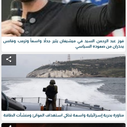
فوز عبد الرحمن السيد في ميشيغان يثير جدلاً واسعاً وترمب وفانس
يحذران من صعوده السياسي
share
مناورة بحرية إسرائيلية واسعة تحاكي استهداف الموانئ ومنشآت الطاقة