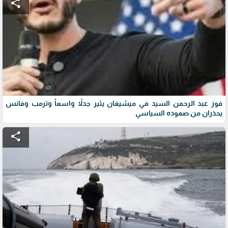
share
فوز عبد الرحمن السيد في ميشيغان يثير جدلاً واسعاً وترمب وفانس
يحذران من صعوده السياسي
share