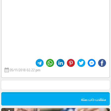
calendar_month
05/11/2018 02:22 pm
مقالات ذات صلة