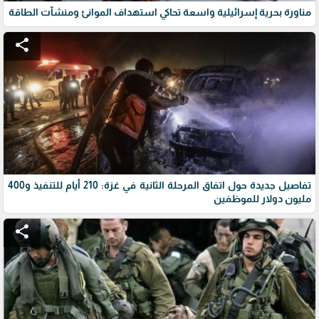
مناورة بحرية إسرائيلية واسعة تحاكي استهداف الموانئ ومنشآت الطاقة
share
تفاصيل جديدة حول اتفاق المرحلة الثانية في غزة: 210 أيام للتنفيذ و400
مليون دولار للموظفين
share