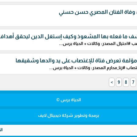
 وفاة الفنان المصري حسن حسني
شف ما فعله بها المشعوذ وكيف إستغل الدين ليحقق أهداف
 #احتيال المصدر: وكالات + الحياة برس...
ؤلمة تعرض فتاة للإغتصاب على يد والدها وشقيقها
صاب #زنا_محارم المصدر: وكالات + الحياة برس...
>
9
8
7
الحياة برس ©
برمجة وتطوير شركة ديجيتال لايف
الأمن المصري