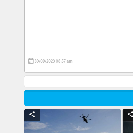
calendar_month
30/09/2023 08:57 am
share
shar