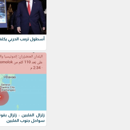
أسطول ترمب الحربي يكلف 275 مليار دول
سواحل جنوب الفلبين