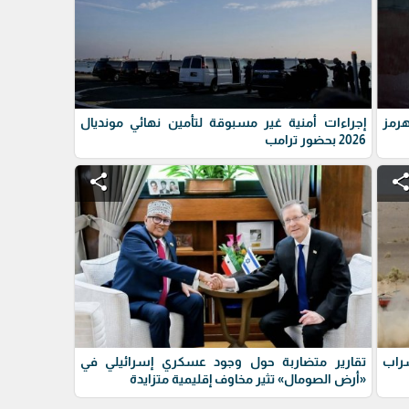
رمز
إجراءات أمنية غير مسبوقة لتأمين نهائي مونديال
2026 بحضور ترامب
share
shar
سراب
تقارير متضاربة حول وجود عسكري إسرائيلي في
«أرض الصومال» تثير مخاوف إقليمية متزايدة