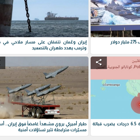
ار
إيران وعُمان تتفقان على مسار ملاحي في ه
وترمب يهدد طهران بالتصعيد
e
share
زلزال الفلبين : زلزال بقوة 6.5 درجات يضرب قبالة
طيار أميركي يروي مشهداً غامضاً فوق إيران.. أ
مسيّرات مترابطة تثير تساؤلات أمنية