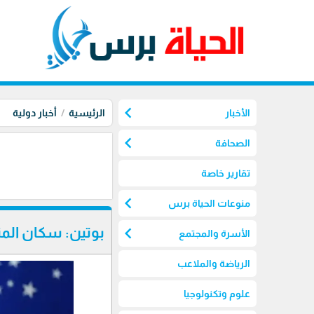
chevron_left
الأخبار
الرئيسية
أخبار دولية
chevron_left
الصحافة
تقارير خاصة
chevron_left
منوعات الحياة برس
chevron_left
بوتين: سكان المن
الأسرة والمجتمع
الرياضة والملاعب
علوم وتكنولوجيا