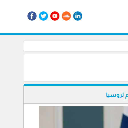
م لروسيا