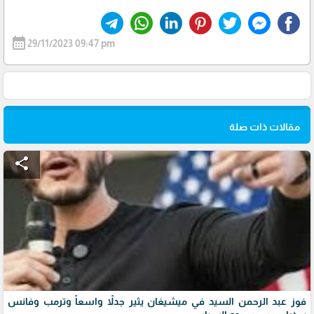
calendar_month
29/11/2023 09:47 pm
مقالات ذات صلة
share
فوز عبد الرحمن السيد في ميشيغان يثير جدلاً واسعاً وترمب وفانس