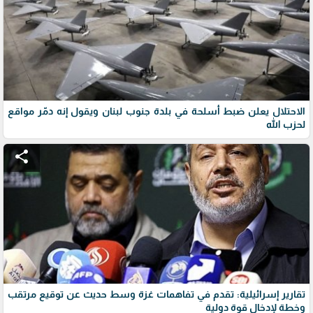
الاحتلال يعلن ضبط أسلحة في بلدة جنوب لبنان ويقول إنه دمّر مواقع
لحزب الله
share
تقارير إسرائيلية: تقدم في تفاهمات غزة وسط حديث عن توقيع مرتقب
وخطة لإدخال قوة دولية