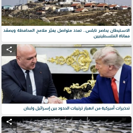
الاستيطان يحاصر نابلس.. تمدد متواصل يغيّر ملامح المحافظة ويصعّد
معاناة الفلسطينيين
share
تحذيرات أميركية من انهيار ترتيبات الحدود بين إسرائيل ولبنان
share