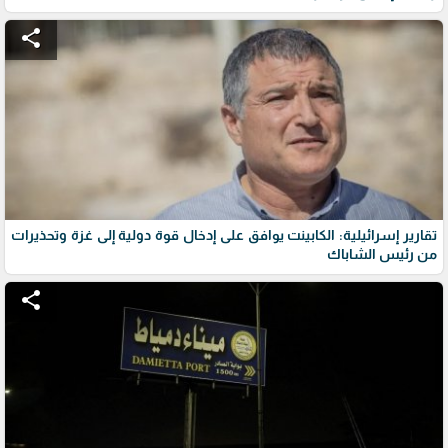
share
تقارير إسرائيلية: الكابينت يوافق على إدخال قوة دولية إلى غزة وتحذيرات
من رئيس الشاباك
share