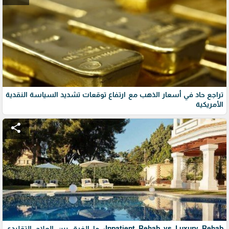
تراجع حاد في أسعار الذهب مع ارتفاع توقعات تشديد السياسة النقدية
الأمريكية
share
Inpatient Rehab vs Luxury Rehab: ما الفرق بين العلاج التقليدي