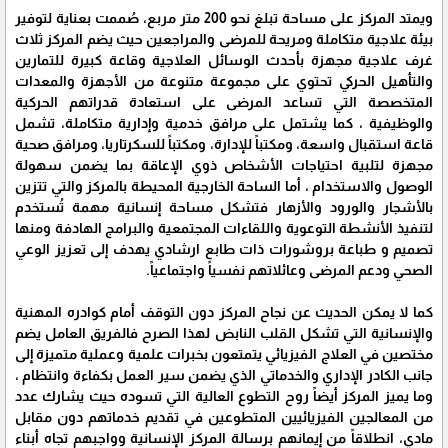
ويمتد المركز على مساحة تبلغ نحو 200 متر مربع، صُممت بعناية لتوفير
بيئة علاجية متكاملة ومريحة للمرضى والمراجعين حيث يضم المركز ثلاث
غرف علاجية مجهزة بأحدث الوسائل العلاجية وقاعة كبيرة للتمارين
والتأهيل الحركي تحتوي على مجموعة متنوعة من الأجهزة والمعدات
المتخصصة التي تساعد المرضى على استعادة قدراتهم الحركية
والوظيفية ، كما يشتمل على مرافق خدمية وإدارية متكاملة، تشمل
قاعة استقبال واسعة، ومكتباً للإدارة، ومكتباً للسكرتاريا، ومرافق صحية
مجهزة لتلبية احتياجات الأشخاص ذوي الإعاقة بما يضمن سهولة
الوصول والاستخدام ، أما الساحة الخارجية المحيطة بالمركز والتي تتزين
بالأشجار والورود والأزهار فتشكل مساحة إنسانية مهمة تُستخدم
لتنفيذ الأنشطة التوعوية واللقاءات المجتمعية والبرامج الهادفة ومنها
تصميم و طباعة بروشورات ذات طابع ارشادي يهدف إلى تعزيز الوعي
الصحي ودعم المرضى وعائلاتهم نفسياً واجتماعياً.
كما لا يمكن الحديث عن نجاح المركز دون التوقف أمام كوادره المهنية
والإنسانية التي تشكل القلب النابض لهذا الصرح فالفريق العامل يضم
مختصين في العلاج الفيزيائي يتمتعون بخبرات علمية وعملية متميزة إلى
جانب الكادر الإداري والخدماتي الذي يضمن سير العمل بكفاءة وانتظام ،
وما يميز المركز أيضاً روح التطوع العالية التي تسوده حيث يشارك عدد
من المعالجين الفيزيائيين المتطوعين في تقديم خدماتهم دون مقابل
مادي، انطلاقاً من إيمانهم برسالة المركز الإنسانية وواجبهم تجاه أبناء