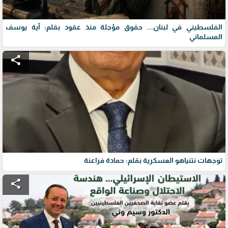
الفلسطيني في لبنان... حقوق مؤجلة منذ عقود بقلم: آية يوسف
المسلماني
share
توجهات نتنياهو العسكرية بقلم: حمادة فراعنة
share