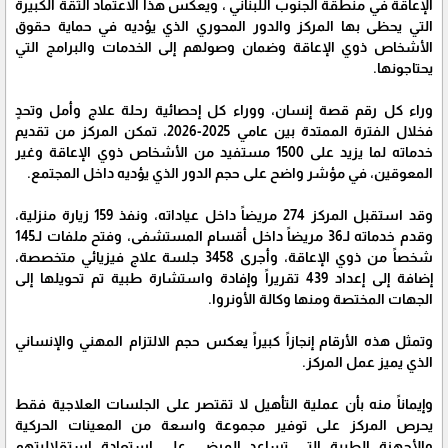
الإعاقة في منطقة الجنوب اللبناني ، ويعكس هذا الاعتماد الثقة الكبيرة
التي يحظى بها المركز والدور المحوري الذي يؤديه في حماية حقوق
الأشخاص ذوي الإعاقة وضمان وصولهم إلى الخدمات والبرامج التي
يحتاجونها.
وراء كل رقم قصة إنسان، ووراء كل إحصائية رحلة علاج وأمل وتحدٍ
فخلال الفترة الممتدة بين عامي 2025-2026، تمكن المركز من تقديم
خدماته لما يزيد على 1500 مستفيد من الأشخاص ذوي الإعاقة وغير
المعوقين، في مؤشر واضح على حجم الدور الذي يؤديه داخل المجتمع.
وقد استقبل المركز 274 مريضاً داخل عياداته، ونفذ 159 زيارة منزلية،
وقدم خدماته لـ36 مريضاً داخل أقسام المستشفى، وفتح ملفات لـ145
شخصاً من ذوي الإعاقة، وأجرى 3458 جلسة علاج فيزيائي متخصصة،
إضافة إلى إعداد 439 تقريراً وإفادة واستشارة طبية تم تحويلها إلى
الجهات المختصة ومنها وكالة الأونروا.
وتمثل هذه الأرقام إنجازاً كبيراً يعكس حجم الالتزام المهني والإنساني
الذي يميز عمل المركز.
وإيماناً منه بأن عملية التأهيل لا تقتصر على الجلسات العلاجية فقط
يحرص المركز على توفير مجموعة واسعة من المعينات الحركية
والأجهزة الطبية التي تساعد المرضى على استعادة استقلاليتهم