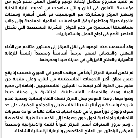
تم تنفيذ مشروع متكامل لإعادة ترميم وتأهيل المبنى بدعم كريم من
مؤسسة التعاون في لبنان والتي ساهمت في تحديث البنية التحتية
وتجهيز المركز وبمشاركة مع اليونيسيف تم تأمين أجهزة ومعدات
علاجية حديثة ومتطورة وفق المواصفات العالمية المعتمدة وإلى جانب
مساهمتها المستمرة في دعم الكوادر البشرية المتخصصة التي تشكل
العنصر الأهم في نجاح العمل واستمراريته.
وقد أسهمت هذه الجهود في نقل المركز إلى مستوى متقدم من الأداء
المهني والخدماتي ليصبح مرجعاً أساسياً ومقصداً رئيسياً للرعاية
التأهيلية والعلاج الفيزيائي في مدينة صيدا ومحيطها.
لم تكمن أهمية المركز أيضاً في موقعه الجغرافي الحيوي فحسب إذ يقع
ضمن نطاق أكبر التجمعات الفلسطينية في لبنان، وعلى مقربة من
مخيم عين الحلوة أكبر تجمعات اللاجئين الفلسطينيين، إضافة إلى مخيم
المية ومية والتجمعات الفلسطينية المنتشرة في مدينة صيدا
وضواحيها ، وهذا الموقع جعل المركز نقطة التقاء إنسانية وصحية تخدم
شريحة واسعة من أبناء شعبنا الفلسطيني والمجتمع المضيف على حد
سواء وتؤدي دوراً محورياً في تلبية احتياجات فئات غالباً ما تواجه صعوبات
اقتصادية واجتماعية تحول دون وصولها إلى الخدمات الطبية المتخصصة
، ومع مرور السنوات أصبح المركز عنواناً للثقة والاحترافية ومقصداً
للمرضى الباحثين عن العلاج المتخصص والرعاية الإنسانية الشاملة.