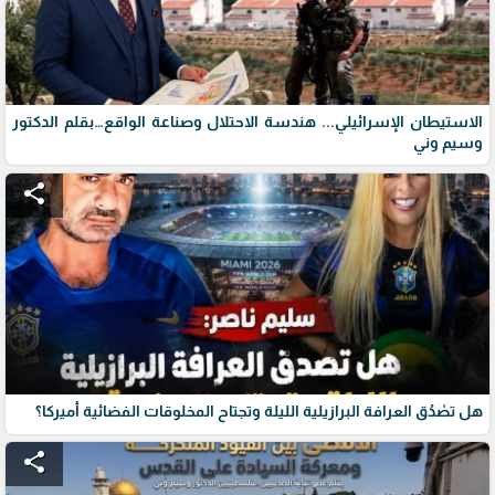
الاستيطان الإسرائيلي... هندسة الاحتلال وصناعة الواقع…بقلم الدكتور
وسيم وني
share
هل تصْدُق العرافة البرازيلية الليلة وتجتاح المخلوقات الفضائية أميركا؟
share