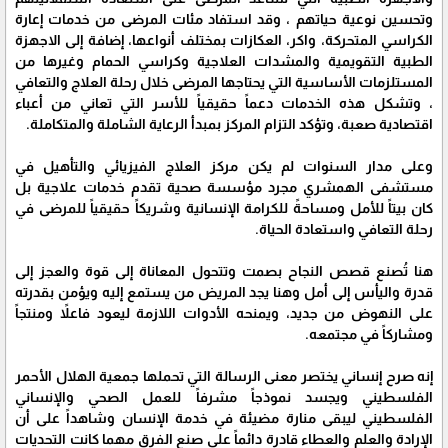
وتحسين نوعية حياتهم ، وقد استفاد مئات المرضى من خدمات إعارة
الكراسي المتحركة، واكر، العكازات بمختلف أنواعها، إضافة إلى الاجهزة
الطبية التقويمية والمشدات العلاجية وكراسي الحمام وغيرها من
المستلزمات الأساسية التي يحتاجها المرضى خلال رحلة العلاج والتعافي
، وتشكل هذه الخدمات دعماً حقيقياً للأسر التي تعاني من أعباء
اقتصادية صعبة، وتؤكد التزام المركز بمبدأ الرعاية الشاملة والمتكاملة.
وعلى مدار السنوات لم يكن مركز العلاج الفيزيائي والتأهيل في
مستشفى الهمشري مجرد مؤسسة صحية تقدم خدمات علاجية بل
كان بيتاً للأمل ومساحةً للكرامة الإنسانية وشريكاً حقيقياً للمرضى في
رحلة التعافي واستعادة الحياة.
هنا تُصنع قصص النجاح بصمت وتتحول المعاناة إلى قوة والعجز إلى
قدرة واليأس إلى أمل وهنا يجد المريض من يستمع إليه ويؤمن بقدرته
على النهوض من جديد، ويمنحه الأدوات اللازمة ليعود فاعلاً ومنتجاً
ومشاركاً في مجتمعه.
إنه صرح إنساني يختصر معنى الرسالة التي تحملها جمعية الهلال الأحمر
الفلسطيني ويجسد نموذجاً مشرفاً للعمل الصحي والإنساني
الفلسطيني ليبقى منارة مضيئة في خدمة الإنسان وشاهداً على أن
الإرادة والعلم والعطاء قادرة دائماً على صنع الفرق مهما كانت التحديات