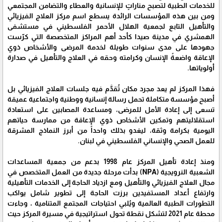
للخدمات الطبية لتصبح مناراتٍ للإنسانية والعطاء والتضامن المجتمعي
ومن بين هذه المؤسسات الرائدة يسطع اسم مركز العلاج الفيزيائي
والتأهيل التابع لجمعية الهلال الأحمر الفلسطيني في مستشفى
الهمشري في مدينة صيدا كأحد أهم المراكز المتخصصة التي كرّست
جهودها على مدى سنوات طويلة لخدمة المرضى والأشخاص ذوي
الإعاقة واضعةً الإنسان وكرامته وحقه في العلاج والتأهيل في صدارة
أولوياتها.
فهذا المركز لم يعد مجرد مكان تُقدَّم فيه جلسات العلاج الفيزيائي بل
أصبح مؤسسة متكاملة تحمل رسالة إنسانية ووطنية واجتماعية عميقة
تسعى إلى إعادة الأمل للمرضى، ومساعدة المصابين على استعادة
استقلاليتهم وتمكين الأشخاص ذوي الإعاقة من ممارسة حياتهم
اليومية بكرامة وثقة، ليغدو بذلك واحداً من أبرز النماذج المشرقة
للعمل الصحي والإنساني الفلسطيني في لبنان.
ومنذ إعادة تأهيل المركز عام 1998 بدعم من جمعية المساعدات
الشعبية النرويجية (NPA) بدأت مرحلة جديدة من العمل المتخصص في
مجال العلاج الفيزيائي والتأهيل ومع ازدياد الحاجة إلى الخدمات التأهيلية
وارتفاع أعداد المستفيدين برزت الحاجة إلى تطوير شامل يواكب
التطورات الطبية العالمية ويُلبي احتياجات المجتمع المتنامية ، وجاءت
محطة عام 2021 لتشكل نقطة تحول استراتيجية في مسيرة المركز حيث