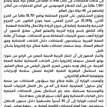
إلى قاعات الامتحانات، إلى جانب 37,698 طالباً من قطاع غزة، فيما يتقدم
1,941 طالباً من أبناء القطاع الموجودين في الخارج للاختبارات من أماكن
إقامتهم في 46 دولة حول العالم.
ويتوزع المشتركون على الفروع المختلفة بواقع 55,751 طالباً في الفرع
الأدبي، و25,349 في الفرع العلمي، فيما يتوزع الباقون على الفروع
الشرعية والمهنية، إضافة إلى فروع الريادة والأعمال والكفاءة المهنية.
وأكد الناطق باسم وزارة التربية والتعليم العالي، صادق الخضور، أن
الوزارة أنهت جميع الترتيبات المتعلقة بسير الامتحانات، موضحاً أن طلبة
الضفة الغربية سيتقدمون للامتحانات داخل القاعات الامتحانية وفق
النظام المعتاد، بينما ستعقد امتحانات طلبة قطاع غزة إلكترونياً بشكل
كامل.
وأشار الخضور إلى أن اختبار التربية الدينية المقرر في الرابع من تموز/
يوليو المقبل سيعقد إلكترونياً داخل القاعات الامتحانية لطلبة الضفة
الغربية، في إطار توجه حكومي لتعزيز التحول الرقمي في قطاع التعليم،
بعد استكمال الجاهزية التقنية اللازمة لضمان سلامة الإجراءات
وموثوقية النظام الإلكتروني.
وأوضحت الوزارة أن طلبة قطاع غزة سيؤدون الامتحانات عبر منصة
"وايز سكول" التعليمية، لافتة إلى أنه في حال اكتمال الترتيبات الفنية
واللوجستية مستقبلاً، فقد يتم استكمال بعض الامتحانات المتبقية
داخل القاعات الامتحانية وفق آليات سيتم الإعلان عنها لاحقاً.
كما أشارت الوزارة إلى أن 65 أسيراً فلسطينياً داخل سجون الاحتلال
سيتقدمون هذا العام لامتحانات الثانوية العامة، في خطوة تعكس إصرار