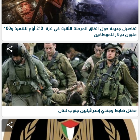
تفاصيل جديدة حول اتفاق المرحلة الثانية في غزة: 210 أيام للتنفيذ و400
مليون دولار للموظفين
share
مقتل ضابط وجندي إسرائيليين جنوب لبنان
share