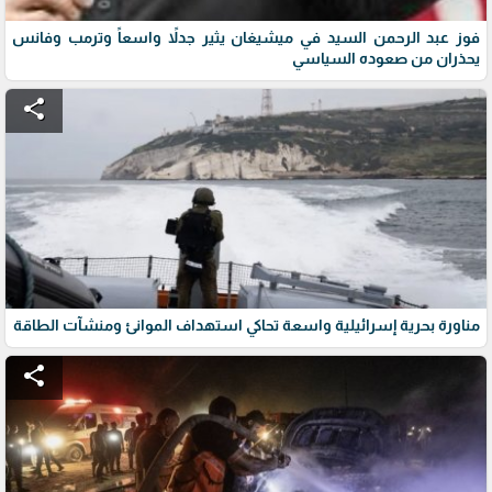
فوز عبد الرحمن السيد في ميشيغان يثير جدلاً واسعاً وترمب وفانس
يحذران من صعوده السياسي
share
مناورة بحرية إسرائيلية واسعة تحاكي استهداف الموانئ ومنشآت الطاقة
share