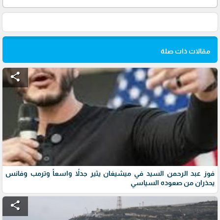
مقالات ذات صلة
share
فوز عبد الرحمن السيد في ميشيغان يثير جدلاً واسعاً وترمب وفانس
يحذران من صعوده السياسي
share