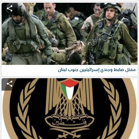
share
مقتل ضابط وجندي إسرائيليين جنوب لبنان
share