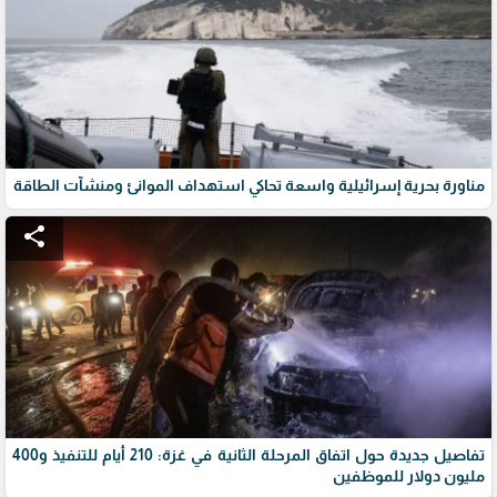
مناورة بحرية إسرائيلية واسعة تحاكي استهداف الموانئ ومنشآت الطاقة
share
تفاصيل جديدة حول اتفاق المرحلة الثانية في غزة: 210 أيام للتنفيذ و400
مليون دولار للموظفين