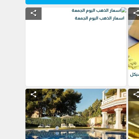
share
shar
اسعار الذهب اليوم الجمعة
شيكل
share
shar