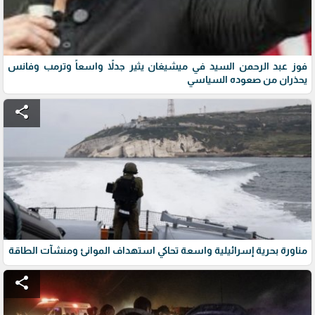
فوز عبد الرحمن السيد في ميشيغان يثير جدلاً واسعاً وترمب وفانس
يحذران من صعوده السياسي
share
مناورة بحرية إسرائيلية واسعة تحاكي استهداف الموانئ ومنشآت الطاقة
share