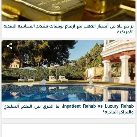
تراجع حاد في أسعار الذهب مع ارتفاع توقعات تشديد السياسة النقدية
الأمريكية
share
Inpatient Rehab vs Luxury Rehab: ما الفرق بين العلاج التقليدي
والمراكز الفاخرة؟