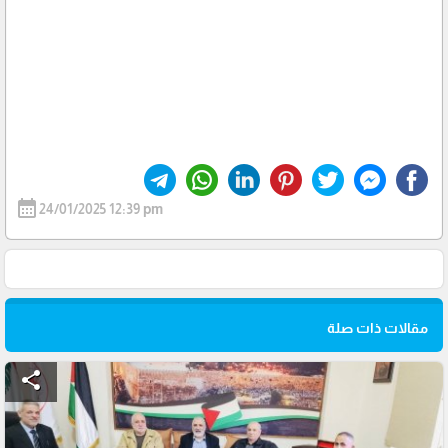
calendar_month
24/01/2025 12:39 pm
مقالات ذات صلة
share