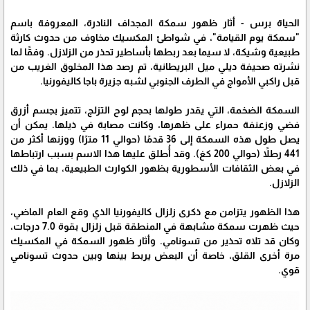
الحياة برس - أثار ظهور سمكة المجداف النادرة، المعروفة باسم
"سمكة يوم القيامة"، في شواطئ المكسيك مخاوف من حدوث كارثة
طبيعية وشيكة، لا سيما بعد ربطها بأساطير تحذر من الزلازل. وفقًا لما
نشرته صحيفة ديلي ميل البريطانية، تم رصد هذا المخلوق الغريب من
قبل راكبي الأمواج في الطرف الجنوبي لشبه جزيرة باجا كاليفورنيا.
السمكة الضخمة، التي يقدر طولها بحجم لوح التزلج، تتميز بجسم أزرق
فضي وزعنفة حمراء على ظهرها، وكانت مصابة في ذيلها. يمكن أن
يصل طول هذه السمكة إلى 36 قدمًا (حوالي 11 مترًا) ووزنها أكثر من
441 رطلاً (حوالي 200 كغ). وقد أُطلق عليها هذا الاسم بسبب ارتباطها
في بعض الثقافات الأسطورية بظهور الكوارث الطبيعية، بما في ذلك
الزلازل.
هذا الظهور يتزامن مع ذكرى زلزال كاليفورنيا الذي وقع العام الماضي،
حيث ظهرت سمكة مشابهة في المنطقة قبل زلزال بقوة 7.0 درجات،
وكان قد تلاه تحذير من تسونامي. وأثار ظهور السمكة في المكسيك
مرة أخرى القلق، خاصة أن البعض يربط بينها وبين حدوث تسونامي
قوي.