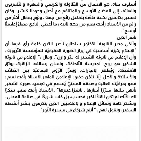
أسلوب حياة، هو الانتقال من الطّاولة والكرسي والقهوة والتّلفزيون
والهاتف إلى الفضاء الأوسع والمتناغم مع أصل وجودنا كبشر. وكان
لمسير بكاسين نكهة خاصّة بتفاعل رائع من جهة ، وتوّج بمقال أكثر من
رائع من الأستاذ رأفت نعيم من جهة ثانية ؛ ما أعطى النادي فضاءً إعلاميًّا
أوسع" .
ناصر الدين
وألقى مدير الثانوية الدّكتور سلطان ناصر الدّين كلمة رأى فيها أن
"الإعلام ركيزة أساسيّة في إبراز الصّورة الحقيقيّة للمؤسّسة التّربويّة ،
وأن الإعلام في ثانويّة السّفير له حيّز وازن". وقال :" الإعلام في ثانويّة
السّفير هو روح المدرسة النّاطقة، ولسان رسالتها الرّاقية، يوثّق
الأنشطة، ويُظهر الإنجازات، ويعزّز الرّوح الجماعيّة بين الطّلّاب
والأساتذة والأهل. إنّنا نثمّن حضور الإعلاميّ الماهر الأستاذ رأفت نعيم ؛
فهو بحرفيّته العالية وصدقه المهنيّ يُسهم في تجسيد صورة السّفير
بأبهى حللها، محرّرًا أخبارها ، ناشرًا عبيرها" . الأستاذ رأفت نعيم، شكرًا
لك، لأنّك لم تكن ناقلًا للخبر فحسب، بل كنت شريكًا في صناعة المعنى .
ونشكر كافة وسائل الإعلام والإعلاميين الذين يتكرمون بنَشر أنشطة
السفير، ونقول لهم : " أنتم شركاء في مسيرة النّور" .