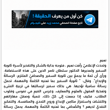
نعيم
وتحدث الإعلاميّ رأفت نعيم ، فتوجه بداية بالشكر والتقدير لأسرة ثانوية
السفير ولمديرها الدكتور سلطان ناصر الدين على هذه الاستضافة.
ورأى أن ثمةَ ما يجمعُ بين ثانوية السفير والصحافيّ الملتزم: الرسالةُ
والإبداع". وقال: " ثانويةُ السفير بما تعنيه الكلمةُ والمهمة، تحملُ
رسالةً ساميةً تؤديها. هي بذلك سفير لرسالتِها في تربيةِ النشءِ
وتغذيةِ العقولِ بالعلومِ والمعارف، وغرسِ القيمِ في نفوس وقلوب
الطلاب. فكيف إذا جمعت إلى كلِّ ذلك، تنميةَ وصقلَ مهاراتهم
واكتشافَ واستفزازَ مكامِن الإبداعِ وروحِ التحدي والمنافسة، والتفكيرِ
النقديّ لديهم ؟ والصِّحافي بما تعنيه الكلمةُ والمهمة، يحملُ رسالةً