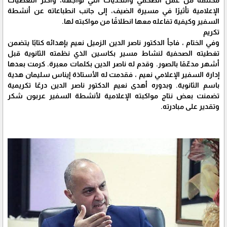
مختلفة من عمل الصحفي والتحديات التي تواجهه، وأكثر التغطيات
الإعلامية تأثيرًا في مسيرة الضيف، إلى جانب انطباعاته عن أنشطة
السفير وكيفية تفاعله معها انطلاقًا من مواكبته لها.
تكريم
وفي الختام ، فاجأ الدكتور ناصر الدين الزميل نعيم بإهدائه كتابًا يتضمن
تغطيته الصحفية لنشاط مسير بكاسين الذي نظمته الثانوية قبل
أشهر مدعّمًا بالصور. وقدم له ناصر الدين بكلمات معبرة. كرمت بعدها
إدارة السفير الإعلامي نعيم ، فقدمت له الأستاذة إيناس سليمان هدية
باسم الثانوية. وبدوره أهدى نعيم الدكتور ناصر الدين درعًا تكريمية
تضمنت بعض نتاج مواكبته الإعلامية لأنشطة السفير عربون شكر
وتقدير على مبادرته.