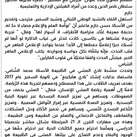
سلطان ناصر الدين وعدد من أفراد الهيئتين الإدارية والتعليمية .
خازم
استهل اللقاء بالنشيد الوطني اللبناني ونشيد السفير، فترحيب وتقديم
من الأستاذ حسن خازم فاعتبر أنّ "توأمة العلم والإعلام فضاء لا حدّ له،
حديقة معرفة غنّاء، مترامية الأطراف، لا أسوار لها". وقال: " تجربة
فريدة عشناها في بكاسين، كادت تندثر في غياب الذاكرة لو أنها لم
تُسبَك خبرًا إعلاميًّا حفظها إلى الأبد! عندما يتواجد الإعلاميّ الماهر في
قلب الحدث، فإنّه يتلقّاه بكلّ حواسه وجوارحه. يكتب الإعلامي الماهر
الخبر، فيتجلّى الحدث واقعًا متخيّلًا في قلوب القارئين".
الشامي
وتحدث منشّط نادي المشي في الطّبيعة الأستاذ محمد الشّامي،
فاستعاد بدايات إنشاء "نادي هايكينغ" في ثانوية السفير عام 2017
بهدف تعريف الطّلاب على هذا المصطلح ودفعهم لتجربة هذه الرّياضة،
لافتًا إلى أهمية رياضة المشي للإنسان، فقال: " المشي يخفف من
الضغوطات، ويساهم في تعزيز الصحة الجسدية عبر تقوية البنية
الجسدية ، وتعزيز الصحة النفسية عبر إفراز النّواقل العصبية ، وتعزيز
التّناغم الجسدي النّفسي، ويساهم في تحفيز الذّكاء وحل المشكلات
والتعاطف والتفاعل الاجتماعي والتعلم عن الطبيعة ومن الطبيعة ،
وهذه من مهارات القرن الـ 21 المرتبطة بشكل مباشر بتحصيلنا
الدراسي، ويعلّمنا احترام جميع الكائنات الحية عبر احترام حقّها في
الوجود والبقاء وعدم التعدّي على بيئتها. المشي في الطّبيعة هو