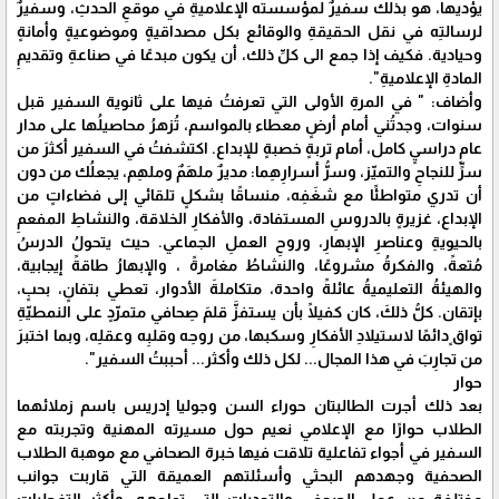
يؤديها، هو بذلك سفيرٌ لمؤسسته الإعلاميةِ في موقعِ الحدثِ، وسفيرٌ
لرسالتِه في نقل الحقيقةِ والوقائع بكل مصداقيةٍ وموضوعيةٍ وأمانةٍ
وحيادية. فكيف إذا جمع الى كلِّ ذلك، أن يكون مبدعًا في صناعةِ وتقديمِ
المادةِ الإعلاميةِ".
وأضاف: " في المرةِ الأولى التي تعرفتُ فيها على ثانوية السفير قبل
سنوات، وجدتُني أمام أرضٍ معطاء بالمواسم، تُزهرُ محاصيلُها على مدار
عامٍ دراسيٍ كامل، أمام تربةٍ خصبةٍ للإبداع. اكتشفتُ في السفير أكثرَ من
سرٍّ للنجاحِ والتميّز، وسرُّ أسرارِهِما: مديرٌ ملهَمٌ وملهِم، يجعلُك من دون
أن تدري متواطئًا مع شغَفِه، منساقًا بشكلٍ تلقائي إلى فضاءاتٍ من
الإبداع، غزيرةٍ بالدروسِ المستفادة، والأفكارِ الخلاقة، والنشاطِ المفعمِ
بالحيويةِ وعناصرِ الإبهارِ، وروحِ العملِ الجماعي. حيث يتحولُ الدرسُ
مُتعةً، والفكرةُ مشروعًا، والنشاطُ مغامرةً ، والإبهارُ طاقةً إيجابية،
والهيئةُ التعليميةُ عائلةً واحدة، متكاملةَ الأدوار، تعطي بتفانٍ، بحبٍ،
بإتقان. كلُّ ذلكَ، كان كفيلًا بأن يستفزَّ قلمَ صِحافي متمرّدٍ على النمطيّةِ
تواق ٍدائمًا لاستيلادِ الأفكارِ وسكبها، من روحِه وقلبِه وعقلِه، وبما اختبرَ
من تجارِبَ في هذا المجال... لكل ذلك وأكثر... أحببتُ السفير".
حوار
بعد ذلك أجرت الطالبتان حوراء السن وجوليا إدريس باسم زملائهما
الطلاب حوارًا مع الإعلامي نعيم حول مسيرته المهنية وتجربته مع
السفير في أجواء تفاعلية تلاقت فيها خبرة الصحافي مع موهبة الطلاب
الصحفية وجهدهم البحثي وأسئلتهم العميقة التي قاربت جوانب