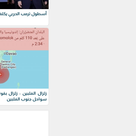
أسطول ترمب الحربي يكلف 275 مليار دول
سواحل جنوب الفلبين