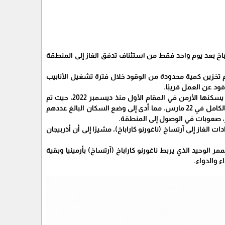
اراباخ بعد يوم واحد فقط من استئناف تدفق الغاز إلى المنطقة
تم تخزين كمية محدودة من الوقود خلال فترة تشغيل الأنابيب
ود عن العمل قريبًا.
ذكرت وكالة تاس الروسية أن أذربيجان تقوم بعرقلة جمهورية ناغورنو كاراباخ غير المعترف بها والتي يسكنها الأرمن في المقام الأول منذ ديسمبر 2022، حيث تم
قطع إمدادات الغاز والطاقة بشكل متكرر منذ يناير، وقد قطعت أذربيجان إمدادات الغاز عن المنطقة بالكامل في 22 مارس، مما أدى إلى وضع السكان البالغ عددهم
لغاز إلى آرتساخ (ناغورنو كاراباخ)، مشيرًا إلى أن أذربيجان
ئل الإعلام الغربية، تقوم أذربيجان بإغلاق ممر لاتشين منذ 12 ديسمبر 2022، وهو الممر الوحيد الذي يربط ناغورنو كاراباخ (آرتساخ) بأرمينيا وبقية
 والدواء.