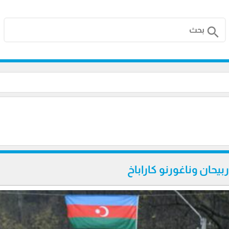
search
بيحان وناغورنو كاراباخ