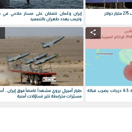
ار
إيران وعُمان تتفقان على مسار ملاحي في ه
وترمب يهدد طهران بالتصعيد
e
share
زلزال الفلبين : زلزال بقوة 6.5 درجات يضرب قبالة
طيار أميركي يروي مشهداً غامضاً فوق إيران.. أ
مسيّرات مترابطة تثير تساؤلات أمنية